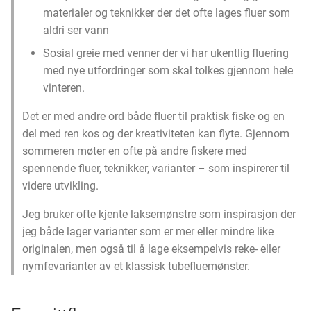
Blind eye samling
materialer og teknikker der det ofte lages fluer som
aldri ser vann
Blind eye laks
Sosial greie med venner der vi har ukentlig fluering
med nye utfordringer som skal tolkes gjennom hele
Tørrfluer
vinteren.
Jungle Cock
Det er med andre ord både fluer til praktisk fiske og en
del med ren kos og der kreativiteten kan flyte. Gjennom
sommeren møter en ofte på andre fiskere med
spennende fluer, teknikker, varianter – som inspirerer til
videre utvikling.
Jeg bruker ofte kjente laksemønstre som inspirasjon der
jeg både lager varianter som er mer eller mindre like
originalen, men også til å lage eksempelvis reke- eller
nymfevarianter av et klassisk tubefluemønster.