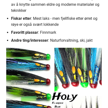
av å knytte sammen eldre og moderne materialer og
280 - 299
teknikker
300 - 319
Fiskar etter
: Mest laks - men fjellfiske etter ørret og
røye er også svært lokkende
320 - 339
Favoritt plassar
: Finnmark
Andre ting/interesser
: Naturforvaltning, ski, jakt
340 - 359
360 - 379
380 - 399
400 - 419
420 - 439
440 - 459