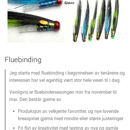
460 - 479
480 - 499
500 - 519
520 - 539
Fluebinding
540 - 559
Jeg starta med fluebinding i begynnelsen av tenårene og
560 - 579
interessen har vel egentlig vært stor hele veien til i dag.
580 - 599
Vanligvis er fluebindersesongen min fra november til
mai. Den består gjerne av
Christiania samling
Produksjon av velkjente favoritter, og nye lovende
kreasjoner gjerne med mindre eller større justeringer
Mustad boks
Fri flyt av kreativitet med testing av nye og gamle