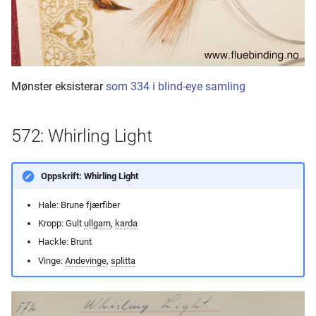
Mønster eksisterar
som 334 i blind-eye samling
572: Whirling Light
Oppskrift: Whirling Light
Hale: Brune fjærfiber
Kropp: Gult
ullgarn
,
karda
Hackle: Brunt
Vinge:
Andevinge
,
splitta