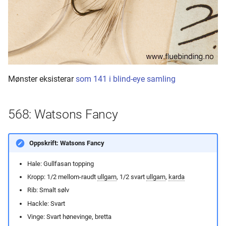
Mønster eksisterar
som 141 i blind-eye samling
568: Watsons Fancy
Oppskrift: Watsons Fancy
Hale: Gullfasan topping
Kropp: 1/2 mellom-raudt
ullgarn
, 1/2 svart
ullgarn
,
karda
Rib: Smalt sølv
Hackle: Svart
Vinge: Svart hønevinge, bretta