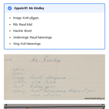
Oppskrift: Mc Kindley
Kropp: Kvitt
ullgarn
Rib: Raud tråd
Hackle: Brunt
Undervinge: Raud hønevinge
Ving: Kvit hønevinge