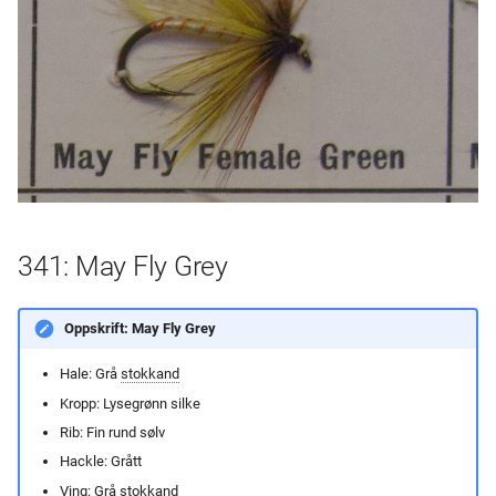
356: Monkey Golden
357: Montreal
358: Montreal Silver
359: Mora Fly
341: May Fly Grey
Oppskrift: May Fly Grey
Hale: Grå
stokkand
Kropp: Lysegrønn silke
Rib: Fin rund sølv
Hackle: Grått
Ving: Grå
stokkand