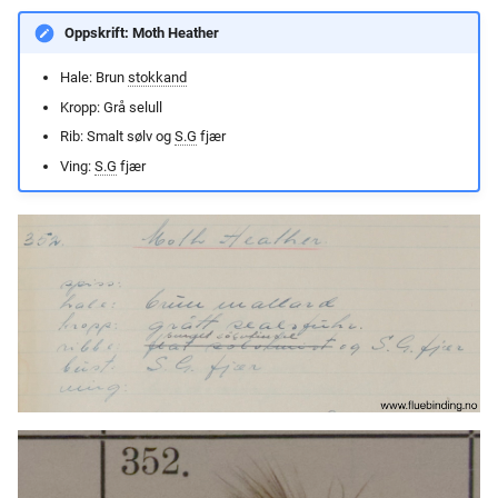
Oppskrift: Moth Heather
Hale: Brun
stokkand
Kropp: Grå selull
Rib: Smalt sølv og
S.G
fjær
Ving:
S.G
fjær